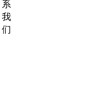
系
我
们