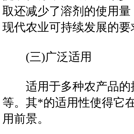
取还减少了溶剂的使用量
现代农业可持续发展的要
(三)广泛适用
适用于多种农产品的提
等。其*的适用性使得它
用前景。