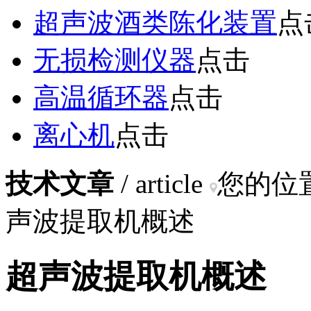
超声波酒类陈化装置
点
无损检测仪器
点击
高温循环器
点击
离心机
点击
技术文章
/ article
您的位
声波提取机概述
超声波提取机概述